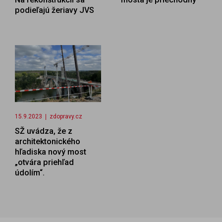
podieľajú žeriavy JVS
15.9.2023
zdopravy.cz
SŽ uvádza, že z
architektonického
hľadiska nový most
„otvára priehľad
údolím“.