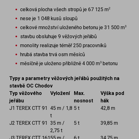
2
celková plocha všech stropů je 67 125 m
nese je 1 048 kusů sloupů
3
celkové množství uloženého betonu je 31 500 m
stavbu obsluhuje 9 věžových jeřábů
monolity realizuje téměř 250 pracovníků
hrubá stavba trvá osm měsíců
3
měsíčně je uloženo přibližně 4 000 m
betonu
Typy a parametry věžových jeřábů použitých na
stavbě OC Chodov
Typ věžového
Vyložení
Max.
Výška pod
jeřábu
nosnost
hák
J1 TEREX CTT 91
45 m / 1,8
5 t
42,8 m
t
J2 TEREX CTT 91
35 m /
5 t
39,85 m
2,75 t
J3 TEREX CTT 161
55 m /
6 t
34,75 m