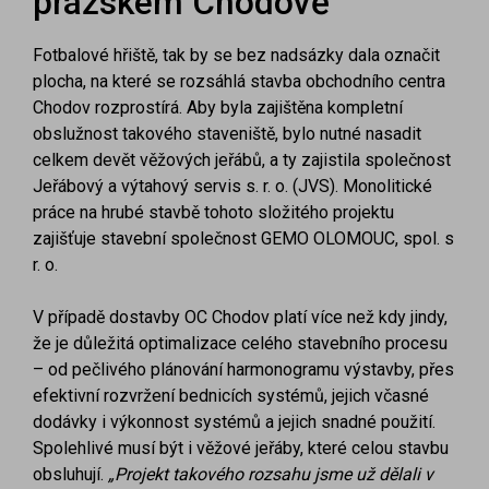
pražském Chodově
Fotbalové hřiště, tak by se bez nadsázky dala označit
plocha, na které se rozsáhlá stavba obchodního centra
Chodov rozprostírá. Aby byla zajištěna kompletní
obslužnost takového staveniště, bylo nutné nasadit
celkem devět věžových jeřábů, a ty zajistila společnost
Jeřábový a výtahový servis s. r. o. (JVS). Monolitické
práce na hrubé stavbě tohoto složitého projektu
zajišťuje stavební společnost GEMO OLOMOUC, spol. s
r. o.
V případě dostavby OC Chodov platí více než kdy jindy,
že je důležitá optimalizace celého stavebního procesu
– od pečlivého plánování harmonogramu výstavby, přes
efektivní rozvržení bednicích systémů, jejich včasné
dodávky i výkonnost systémů a jejich snadné použití.
Spolehlivé musí být i věžové jeřáby, které celou stavbu
obsluhují.
„Projekt takového rozsahu jsme už dělali v