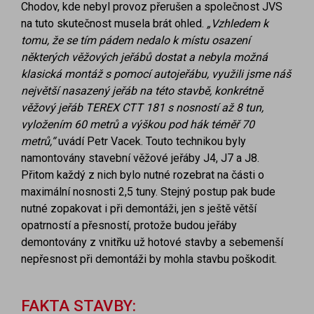
Chodov, kde nebyl provoz přerušen a společnost JVS
na tuto skutečnost musela brát ohled.
„Vzhledem k
tomu,
že se tím pádem nedalo k místu osazení
některých věžových jeřábů dostat
a nebyla možná
klasická montáž s pomocí autojeřábu, využili jsme
náš
největší nasazený jeřáb na této stavbě, konkrétně
věžový jeřáb TEREX CTT
181 s nosností až 8 tun,
vyložením 60 metrů a výškou pod hák
téměř 70
metrů,“
uvádí Petr Vacek. Touto technikou byly
namontovány stavební věžové jeřáby J4, J7 a J8.
Přitom každý z nich bylo nutné rozebrat na části o
maximální nosnosti 2,5 tuny. Stejný postup pak bude
nutné zopakovat i při demontáži, jen s ještě větší
opatrností a přesností, protože budou jeřáby
demontovány z vnitřku už hotové stavby a sebemenší
nepřesnost při demontáži by mohla stavbu poškodit.
FAKTA STAVBY: