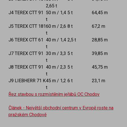
2,65 t
J4 TEREX CTT 91
50 m / 1,4
5 t
64,45 m
t
J5 TEREX CTT 181
60 m / 2,6
8 t
67,2 m
t
J6 TEREX CTT 61
40 m / 1,4
2,5 t
28,85 m
t
J7 TEREX CTT 91
30 m / 3,3
5 t
39,85 m
t
J8 TEREX CTT 91
40 m / 2,3
5 t
45,75 m
t
J9 LIEBHERR 71 K
45 m / 1,2
6 t
23,1 m
t
Řez stavbou s rozmístěním jeřábů OC Chodov
Článek - Největší obchodní centrum v Evropě roste na
pražském Chodově