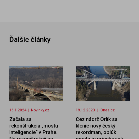
Ďalšie články
16.1.2024
Novinky.cz
19.12.2023
iDnes.cz
Začala sa
Cez nádrž Orlík sa
rekonštrukcia „mostu
klenie nový český
Inteligencie“ v Prahe.
rekordman, oblúk
Na rekonštrukcii sa
mosta je priechodný