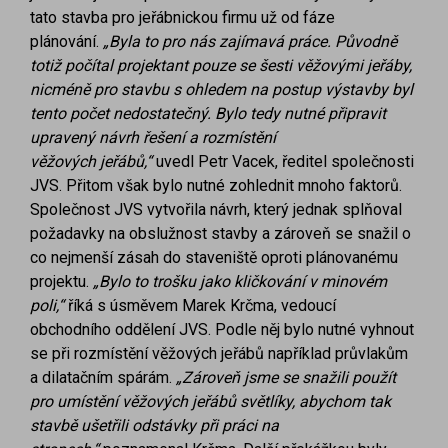
tato stavba pro jeřábnickou firmu už od fáze
plánování.
„Byla to pro nás zajímavá práce.
Původně
totiž počítal projektant pouze se šesti věžovými jeřáby,
nicméně pro
stavbu s ohledem na postup výstavby byl
tento počet nedostatečný.
Bylo tedy nutné připravit
upravený návrh řešení a rozmístění
věžových
jeřábů,“
uvedl Petr Vacek, ředitel společnosti
JVS. Přitom však bylo nutné zohlednit mnoho faktorů.
Společnost JVS vytvořila návrh, který jednak splňoval
požadavky na obslužnost stavby a zároveň se snažil o
co nejmenší zásah do staveniště oproti plánovanému
projektu.
„Bylo to trošku jako kličkování v minovém
poli,“
říká s úsměvem Marek Krčma, vedoucí
obchodního oddělení JVS. Podle něj bylo nutné vyhnout
se při rozmístění věžových jeřábů například průvlakům
a dilatačním spárám.
„Zároveň jsme se snažili použít
pro umístění věžových jeřábů
světlíky, abychom tak
stavbě ušetřili odstávky při práci na