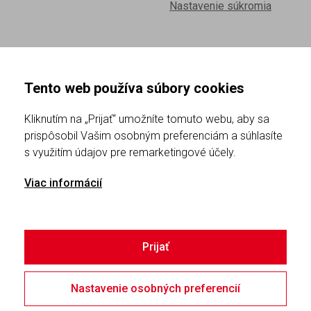
Nastavenie súkromia
O SPOLOČNOSTI
Tento web používa súbory cookies
Už od roku 1992 ponúka spoločnosť JVS prenájom,
Kliknutím na „Prijať“ umožníte tomuto webu, aby sa
preprenájom a predaj stavebných vežových žeriavov
prispôsobil Vašim osobným preferenciám a súhlasíte
značiek Terex a Liebherr. Zapožičanie vežového žeriava
s využitím údajov pre remarketingové účely.
ponúkame vrátane montáže, demontáže, servisu,
Viac informácií
dopravy a obsluhy.
Sledujte nás
Prijať
Nastavenie osobných preferencií
© 2026 JVS s.r.o. | Všetky práva vyhradené