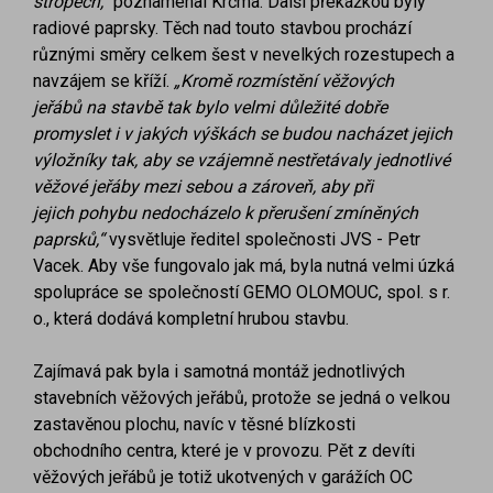
stropech,“
poznamenal Krčma. Další překážkou byly
radiové paprsky. Těch nad touto stavbou prochází
různými směry celkem šest v nevelkých rozestupech a
navzájem se kříží.
„Kromě rozmístění věžových
jeřábů
na stavbě tak bylo velmi důležité dobře
promyslet i v jakých výškách
se budou nacházet jejich
výložníky tak, aby se vzájemně nestřetávaly
jednotlivé
věžové jeřáby mezi sebou a zároveň, aby při
jejich
pohybu nedocházelo k přerušení zmíněných
paprsků,“
vysvětluje ředitel společnosti JVS - Petr
Vacek. Aby vše fungovalo jak má, byla nutná velmi úzká
spolupráce se společností GEMO OLOMOUC, spol. s r.
o., která dodává kompletní hrubou stavbu.
Zajímavá pak byla i samotná montáž jednotlivých
stavebních věžových jeřábů, protože se jedná o velkou
zastavěnou plochu, navíc v těsné blízkosti
obchodního centra, které je v provozu. Pět z devíti
věžových jeřábů je totiž ukotvených v garážích OC